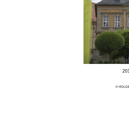
201
© HOLG